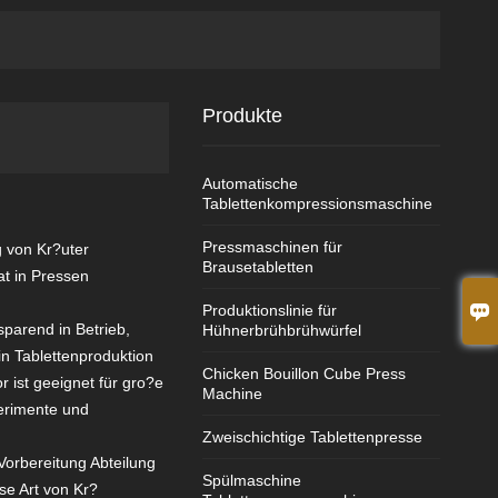
Produkte
Automatische
Tablettenkompressionsmaschine
Pressmaschinen für
g von Kr?uter
Brausetabletten
at in Pressen

Produktionslinie für
parend in Betrieb,
Hühnerbrühbrühwürfel
 in Tablettenproduktion
Chicken Bouillon Cube Press
 ist geeignet für gro?e
Machine
erimente und
Zweischichtige Tablettenpresse
Vorbereitung Abteilung
Spülmaschine
se Art von Kr?