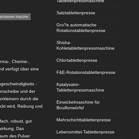
Tablettenpressmaschine
Salztablettenpresse
verisieren macine
Gro?e automatische
Rotationstablettenpresse
Shisha-
Kohletablettenpressmaschine
Chlortablettenpresse
arma-, Chemie-,
nd verfügt über eine
F&E-Rotationstablettenpresse
geschwindigkeits -
Katalysator-
Tablettenpressmaschine
hnscheibe und der
rkleinern durch die
Einwickelmaschine für
ckt wird, Reibung und
Bouillonwürfel
Mehrschichttablettenpresse
fach, robust, gut
wirkung. Das
Lebensmittel-Tablettenpresse
raum des Pulver