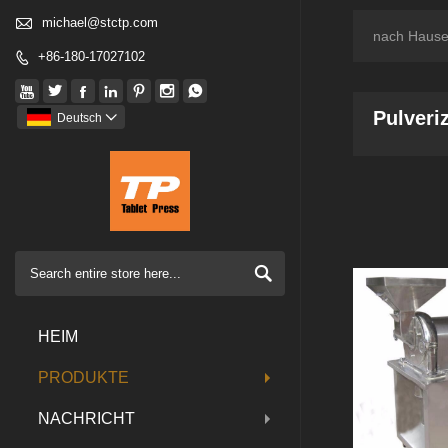

michael@stctp.com
nach Haus
+86-180-17027102








Pulveri
Deutsch


HEIM
PRODUKTE
NACHRICHT