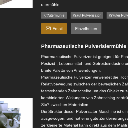
utermühle.
Kr?utermühle
Kraut Pulverisator
Kr?uter Pul

Email
Einzelheiten
Pharmazeutische Pulverisiermühle
Pharmazeutische Pulverizer ist geeignet für Ph
Pestizid-, Lebensmittel- und Getreideindustrie u
breite Palette von Anwendungen.
Pharmazeutische Pulverizer verwendet die Hoch
Relativbewegung zwischen der beweglichen Za
feststehenden Zahnscheibe um das Objekt zu ze
kombinierten Wirkungen von Zahnschlag zerdrü
Sto? zwischen Materialien.
Die Struktur dieser Pulverisator Maschine ist ein
ausgewogen, und hat eine gute Zerkleinerungs
zerkleinerte Material kann direkt aus dem Mahl