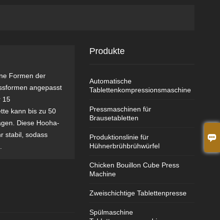
Produkte
ene Formen der
Automatische
essformen angepasst
Tablettenkompressionsmaschine
r 15
Pressmaschinen für
te kann bis zu 50
Brausetabletten
agen. Diese Hooha-
 stabil, sodass

Produktionslinie für
Hühnerbrühbrühwürfel
.
Chicken Bouillon Cube Press
Machine
Zweischichtige Tablettenpresse
Spülmaschine