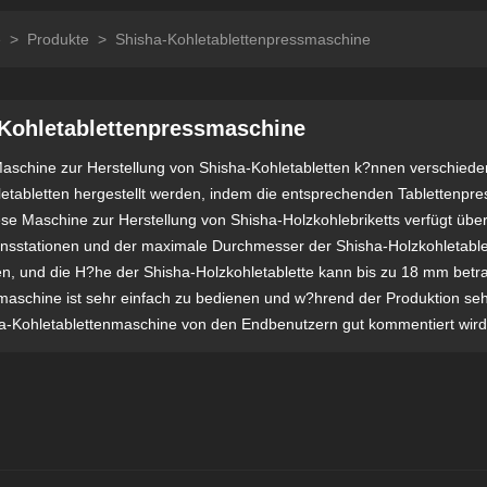
e
>
Produkte
>
Shisha-Kohletablettenpressmaschine
Kohletablettenpressmaschine
Maschine zur Herstellung von Shisha-Kohletabletten k?nnen verschied
etabletten hergestellt werden, indem die entsprechenden Tablettenpr
se Maschine zur Herstellung von Shisha-Holzkohlebriketts verfügt übe
sstationen und der maximale Durchmesser der Shisha-Holzkohletablet
, und die H?he der Shisha-Holzkohletablette kann bis zu 18 mm betr
aschine ist sehr einfach zu bedienen und w?hrend der Produktion sehr
a-Kohletablettenmaschine von den Endbenutzern gut kommentiert wird