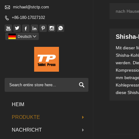

michael@stctp.com
nach Haus
+86-180-17027102








Shisha-
Deutsch

Mit dieser 
Shisha-Kohl
werden. Die
Kompression
mm betragen

Kohlepressm
diese Shish
HEIM
PRODUKTE
NACHRICHT