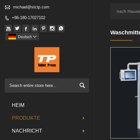

michael@stctp.com
nach Haus
+86-180-17027102








Waschmitte
Deutsch


HEIM
PRODUKTE
NACHRICHT