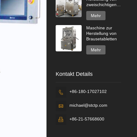
zweischichtigen
Spülmaschinentabs
Mehr
Maschine zur
Herstellung von
Brausetabletten
Mehr
Kontakt Details
+86-180-17027102

michael@stctp.com

+86-21-57668600
