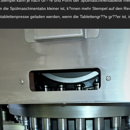
r Stempel kann je nach Gr??e und Form der Spülmaschinentablette me
 die Spülmaschinentabs kleiner ist, k?nnen mehr Stempel auf den Rev
ablettenpresse geladen werden, wenn die Tablettengr??e gr??er ist, 