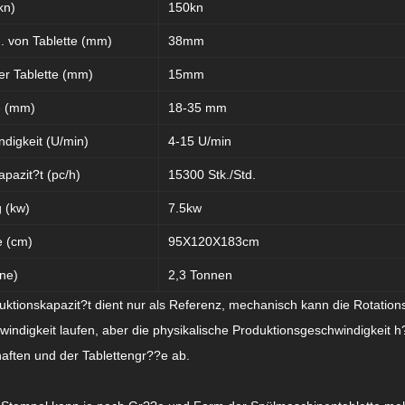
kn)
150kn
 von Tablette (mm)
38mm
er Tablette (mm)
15mm
fe (mm)
18-35 mm
digkeit (U/min)
4-15 U/min
pazit?t (pc/h)
15300 Stk./Std.
g (kw)
7.5kw
 (cm)
95X120X183cm
ne)
2,3 Tonnen
uktionskapazit?t dient nur als Referenz, mechanisch kann die Rotations
indigkeit laufen, aber die physikalische Produktionsgeschwindigkeit 
aften und der Tablettengr??e ab.