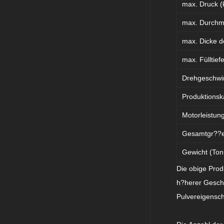
max. Druck (
max. Durchm.
max. Dicke d
max. Fülltie
Drehgeschwin
Produktionska
Motorleistun
Gesamtgr??e
Gewicht (Ton
Die obige Prod
h?herer Geschw
Pulvereigensch