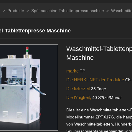
e
>
Produkte
>
Spülmaschine Tablettenpressmaschine
>
Waschmitte
l-Tablettenpresse Maschine
Waschmittel-Tabletten
Maschine
marke
TP
Die HERKUNFT der Produkte
Chi
Die lieferzeit
35 Tage
Die f?higkeit,
40 S?tze/Monat
Dies ist eine Waschmitteltabletten
Modellnummer ZPTX17G, die haupt
von Waschmitteltabletten, Hühnerb
Spülmaschinentabs verwendet wird