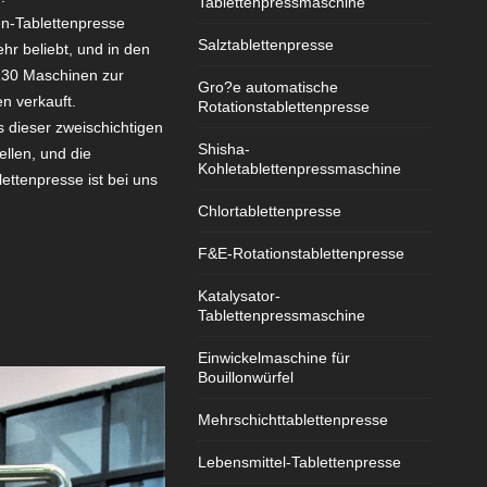
Tablettenpressmaschine
n-Tablettenpresse
Salztablettenpresse
hr beliebt, und in den
130 Maschinen zur
Gro?e automatische
n verkauft.
Rotationstablettenpresse
 dieser zweischichtigen
Shisha-
ellen, und die
Kohletablettenpressmaschine
ettenpresse ist bei uns
Chlortablettenpresse
F&E-Rotationstablettenpresse
Katalysator-
Tablettenpressmaschine
Einwickelmaschine für
Bouillonwürfel
Mehrschichttablettenpresse
Lebensmittel-Tablettenpresse