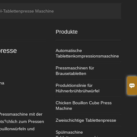
l-Tablettenpresse Maschine
Produkte
presse
Automatische
Tablettenkompressionsmaschine
Pressmaschinen für
Brausetabletten
na

Produktionslinie für
Hühnerbrühbrühwürfel
Chicken Bouillon Cube Press
Machine
-Pressmaschine mit der
Zweischichtige Tablettenpresse
s?chlich zum Pressen
ouillonwürfeln und
Spülmaschine
.