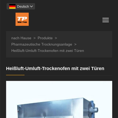
Deutsch

Togg
nach Hause
>
Produkte
>
Pharmazeutische Trocknungsanlage
>
Heißluft-Umluft-Trockenofen mit zwei Türen
Heißluft-Umluft-Trockenofen mit zwei Türen