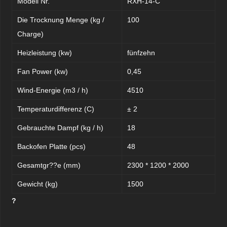
Modell Nr.
RXH-14-C
Die Trocknung Menge (kg /
100
Charge)
Heizleistung (kw)
fünfzehn
Fan Power (kw)
0,45
Wind-Energie (m3 / h)
4510
Temperaturdifferenz (C)
±
2
Gebrauchte Dampf (kg / h)
18
Backofen Platte (pcs)
48
Gesamtgr??e (mm)
2300 * 1200 * 2000
Gewicht (kg)
1500
?